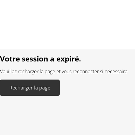
Conditions générales
Protection des données
Mentions légales
Langue:
DE
FR
Réalisé avec:
Votre session a expiré.
Veuillez recharger la page et vous reconnecter si nécessaire.
Recharger la page