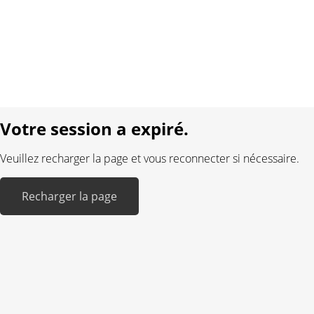
Protection des données
Mentions légales
Langue:
DE
FR
Réalisé avec:
Votre session a expiré.
Veuillez recharger la page et vous reconnecter si nécessaire.
Recharger la page