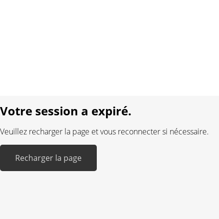
Contact
Conditions générales
Protection des données
Mentions légales
Langue:
DE
FR
Réalisé avec:
Votre session a expiré.
Veuillez recharger la page et vous reconnecter si nécessaire.
Recharger la page