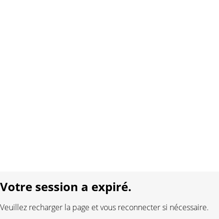
Copyright 2026 Interplay AG. Tous droits réservés.
À propos de nous
Contact
Conditions générales
Protection des données
Mentions légales
Langue:
DE
FR
Réalisé avec:
Votre session a expiré.
Veuillez recharger la page et vous reconnecter si nécessaire.