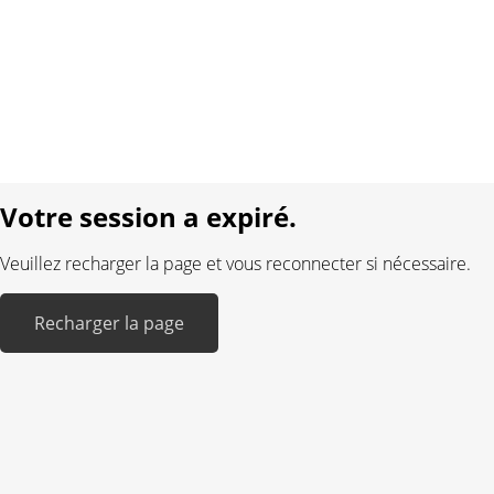
Conditions générales
Protection des données
Mentions légales
Langue:
DE
FR
Réalisé avec:
Votre session a expiré.
Veuillez recharger la page et vous reconnecter si nécessaire.
Recharger la page