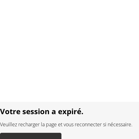
Copyright 2026 Interplay AG. Tous droits réservés.
À propos de nous
Contact
Conditions générales
Protection des données
Mentions légales
Langue:
DE
FR
Réalisé avec:
Votre session a expiré.
Veuillez recharger la page et vous reconnecter si nécessaire.