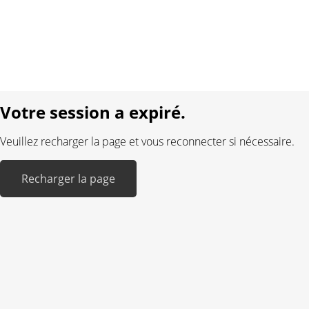
Protection des données
Mentions légales
Langue:
DE
FR
Réalisé avec:
Votre session a expiré.
Veuillez recharger la page et vous reconnecter si nécessaire.
Recharger la page