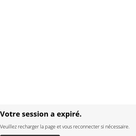
Copyright 2026 Interplay AG. Tous droits réservés.
À propos de nous
Contact
Conditions générales
Protection des données
Mentions légales
Langue:
DE
FR
Réalisé avec:
Votre session a expiré.
Veuillez recharger la page et vous reconnecter si nécessaire.