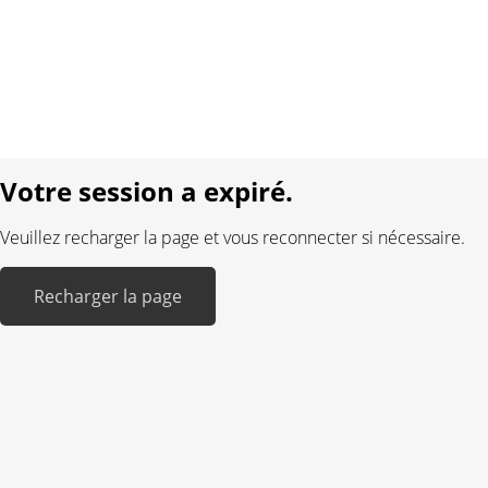
Protection des données
Mentions légales
Langue:
DE
FR
Réalisé avec:
Votre session a expiré.
Veuillez recharger la page et vous reconnecter si nécessaire.
Recharger la page