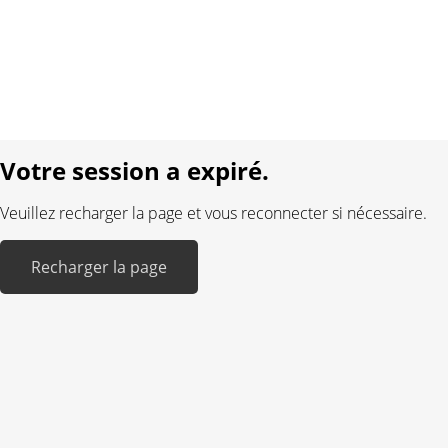
Protection des données
Mentions légales
Langue:
DE
FR
Réalisé avec:
Votre session a expiré.
Veuillez recharger la page et vous reconnecter si nécessaire.
Recharger la page