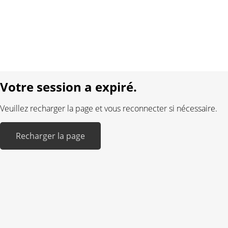
Protection des données
Mentions légales
Langue:
DE
FR
Réalisé avec:
Votre session a expiré.
Veuillez recharger la page et vous reconnecter si nécessaire.
Recharger la page