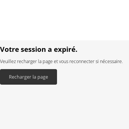
Protection des données
Mentions légales
Langue:
DE
FR
Réalisé avec:
Votre session a expiré.
Veuillez recharger la page et vous reconnecter si nécessaire.
Recharger la page