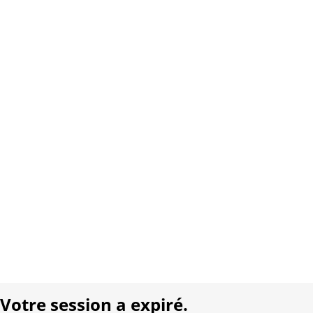
Site Internet:
www.carletto.ch
Copyright 2026 Interplay AG. Tous droits réservés.
À propos de nous
Contact
Conditions générales
Protection des données
Mentions légales
Langue:
DE
FR
Réalisé avec:
Votre session a expiré.