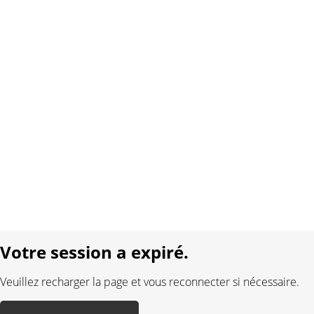
Copyright 2026 Interplay AG. Tous droits réservés.
À propos de nous
Contact
Conditions générales
Protection des données
Mentions légales
Langue:
DE
FR
Réalisé avec:
Votre session a expiré.
Veuillez recharger la page et vous reconnecter si nécessaire.