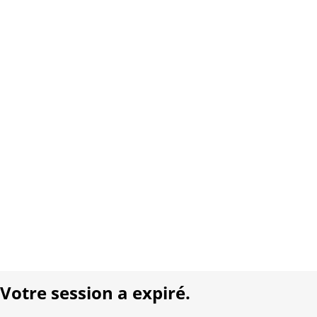
www.carletto.ch
Copyright 2026 Interplay AG. Tous droits réservés.
À propos de nous
Contact
Conditions générales
Protection des données
Mentions légales
Langue:
DE
FR
Réalisé avec:
Votre session a expiré.