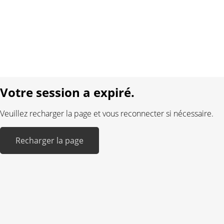
Protection des données
Mentions légales
Langue:
DE
FR
Réalisé avec:
Votre session a expiré.
Veuillez recharger la page et vous reconnecter si nécessaire.
Recharger la page