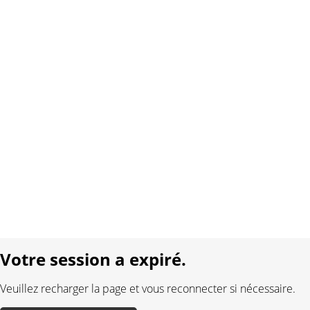
Copyright 2026 Interplay AG. Tous droits réservés.
À propos de nous
Contact
Conditions générales
Protection des données
Mentions légales
Langue:
DE
FR
Réalisé avec:
Votre session a expiré.
Veuillez recharger la page et vous reconnecter si nécessaire.