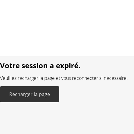
Conditions générales
Protection des données
Mentions légales
Langue:
DE
FR
Réalisé avec:
Votre session a expiré.
Veuillez recharger la page et vous reconnecter si nécessaire.
Recharger la page