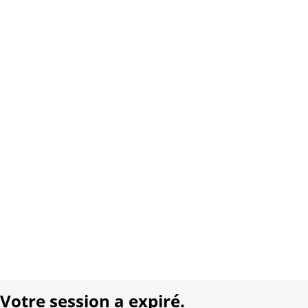
Site Internet:
www.carletto.ch
Copyright 2026 Interplay AG. Tous droits réservés.
À propos de nous
Contact
Conditions générales
Protection des données
Mentions légales
Langue:
DE
FR
Réalisé avec:
Votre session a expiré.