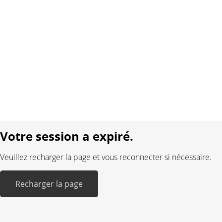
À propos de nous
Contact
Conditions générales
Protection des données
Mentions légales
Langue:
DE
FR
Réalisé avec:
Votre session a expiré.
Veuillez recharger la page et vous reconnecter si nécessaire.
Recharger la page