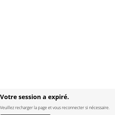
Copyright 2026 Interplay AG. Tous droits réservés.
À propos de nous
Contact
Conditions générales
Protection des données
Mentions légales
Langue:
DE
FR
Réalisé avec:
Votre session a expiré.
Veuillez recharger la page et vous reconnecter si nécessaire.