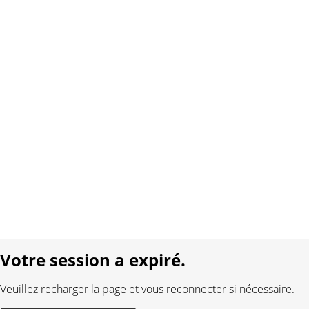
Copyright 2026 Interplay AG. Tous droits réservés.
À propos de nous
Contact
Conditions générales
Protection des données
Mentions légales
Langue:
DE
FR
Réalisé avec:
Votre session a expiré.
Veuillez recharger la page et vous reconnecter si nécessaire.