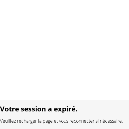
Copyright 2026 Interplay AG. Tous droits réservés.
À propos de nous
Contact
Conditions générales
Protection des données
Mentions légales
Langue:
DE
FR
Réalisé avec:
Votre session a expiré.
Veuillez recharger la page et vous reconnecter si nécessaire.