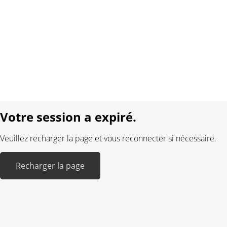
Contact
Conditions générales
Protection des données
Mentions légales
Langue:
DE
FR
Réalisé avec:
Votre session a expiré.
Veuillez recharger la page et vous reconnecter si nécessaire.
Recharger la page