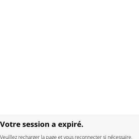
www.swisstoy.ch
Copyright 2026 Interplay AG. Tous droits réservés.
À propos de nous
Contact
Conditions générales
Protection des données
Mentions légales
Langue:
DE
FR
Réalisé avec:
Votre session a expiré.
Veuillez recharger la page et vous reconnecter si nécessaire.