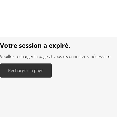
Protection des données
Mentions légales
Langue:
DE
FR
Réalisé avec:
Votre session a expiré.
Veuillez recharger la page et vous reconnecter si nécessaire.
Recharger la page