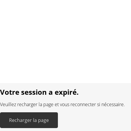
À propos de nous
Contact
Conditions générales
Protection des données
Mentions légales
Langue:
DE
FR
Réalisé avec:
Votre session a expiré.
Veuillez recharger la page et vous reconnecter si nécessaire.
Recharger la page