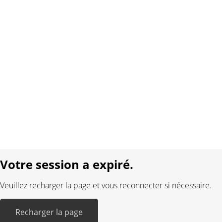
À propos de nous
Contact
Conditions générales
Protection des données
Mentions légales
Langue:
DE
FR
Réalisé avec:
Votre session a expiré.
Veuillez recharger la page et vous reconnecter si nécessaire.
Recharger la page