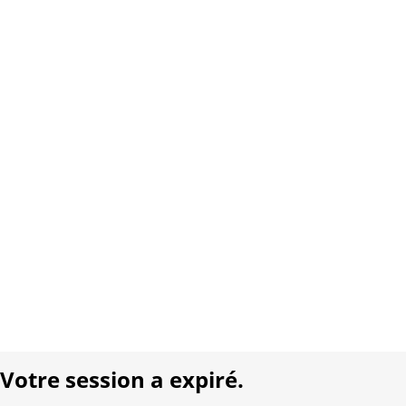
Site Internet:
www.carletto.ch
Copyright 2026 Interplay AG. Tous droits réservés.
À propos de nous
Contact
Conditions générales
Protection des données
Mentions légales
Langue:
DE
FR
Réalisé avec:
Votre session a expiré.