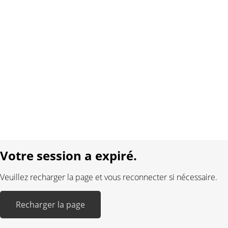
À propos de nous
Contact
Conditions générales
Protection des données
Mentions légales
Langue:
DE
FR
Réalisé avec:
Votre session a expiré.
Veuillez recharger la page et vous reconnecter si nécessaire.
Recharger la page