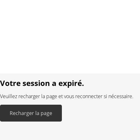
À propos de nous
Contact
Conditions générales
Protection des données
Mentions légales
Langue:
DE
FR
Réalisé avec:
Votre session a expiré.
Veuillez recharger la page et vous reconnecter si nécessaire.
Recharger la page