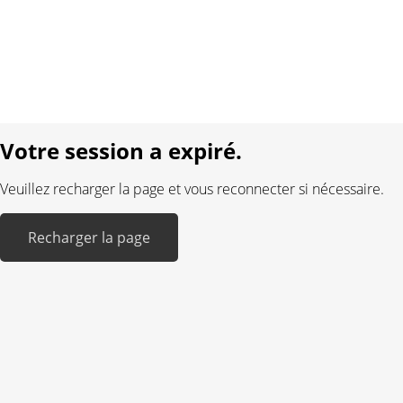
Protection des données
Mentions légales
Langue:
DE
FR
Réalisé avec:
Votre session a expiré.
Veuillez recharger la page et vous reconnecter si nécessaire.
Recharger la page