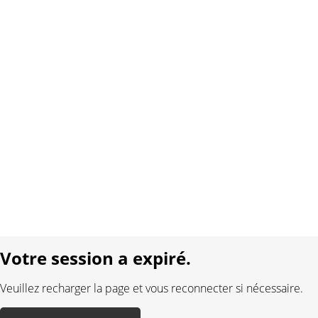
Copyright 2026 Interplay AG. Tous droits réservés.
À propos de nous
Contact
Conditions générales
Protection des données
Mentions légales
Langue:
DE
FR
Réalisé avec:
Votre session a expiré.
Veuillez recharger la page et vous reconnecter si nécessaire.