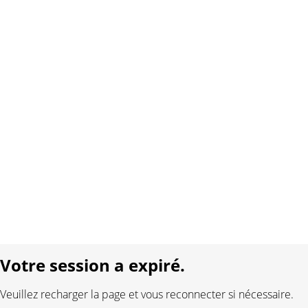
Copyright 2026 Interplay AG. Tous droits réservés.
À propos de nous
Contact
Conditions générales
Protection des données
Mentions légales
Langue:
DE
FR
Réalisé avec:
Votre session a expiré.
Veuillez recharger la page et vous reconnecter si nécessaire.