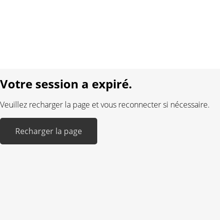
Protection des données
Mentions légales
Langue:
DE
FR
Réalisé avec:
Votre session a expiré.
Veuillez recharger la page et vous reconnecter si nécessaire.
Recharger la page