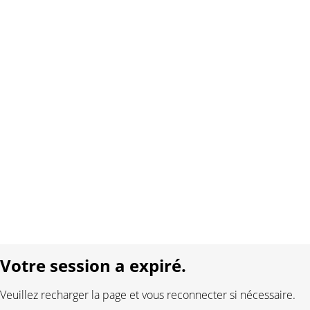
Copyright 2026 Interplay AG. Tous droits réservés.
À propos de nous
Contact
Conditions générales
Protection des données
Mentions légales
Langue:
DE
FR
Réalisé avec:
Votre session a expiré.
Veuillez recharger la page et vous reconnecter si nécessaire.