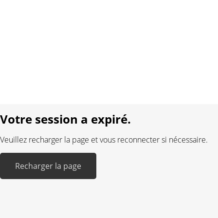
Contact
Conditions générales
Protection des données
Mentions légales
Langue:
DE
FR
Réalisé avec:
Votre session a expiré.
Veuillez recharger la page et vous reconnecter si nécessaire.
Recharger la page