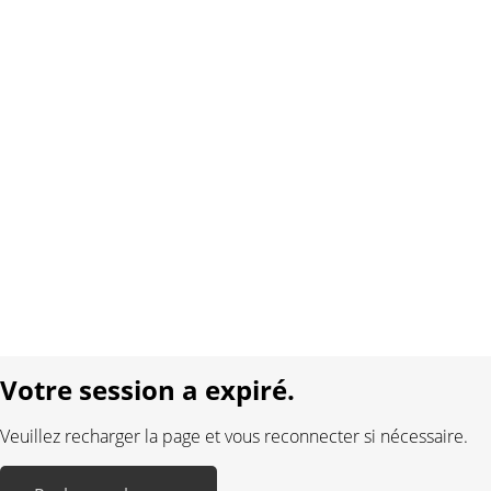
À propos de nous
Contact
Conditions générales
Protection des données
Mentions légales
Langue:
DE
FR
Réalisé avec:
Votre session a expiré.
Veuillez recharger la page et vous reconnecter si nécessaire.