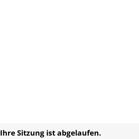
Website:
www.carletto.ch
Copyright 2026 Interplay AG. Alle Rechte vorbehalten.
Über uns
Kontakt
AGB
Datenschutz
Impressum
Sprache:
DE
FR
Realisiert mit:
Ihre Sitzung ist abgelaufen.