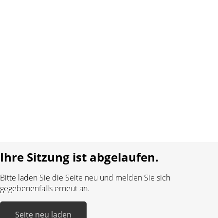
Über uns
Kontakt
AGB
Datenschutz
Impressum
Sprache:
DE
FR
Realisiert mit:
Ihre Sitzung ist abgelaufen.
Bitte laden Sie die Seite neu und melden Sie sich
gegebenenfalls erneut an.
Seite neu laden