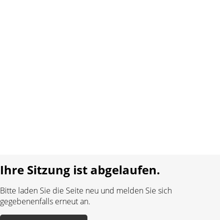
Über uns
Kontakt
AGB
Datenschutz
Impressum
Sprache:
DE
FR
Realisiert mit:
Ihre Sitzung ist abgelaufen.
Bitte laden Sie die Seite neu und melden Sie sich
gegebenenfalls erneut an.