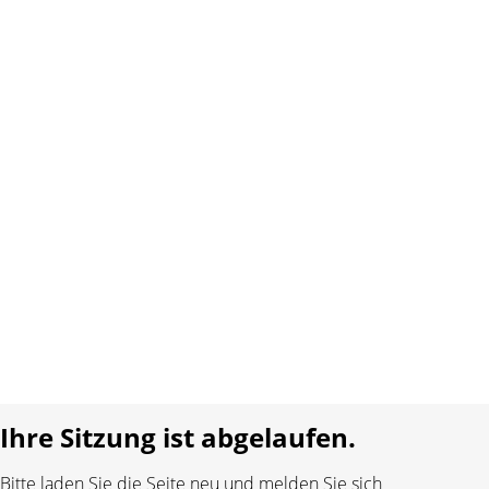
www.carletto.ch
Copyright 2026 Interplay AG. Alle Rechte vorbehalten.
Über uns
Kontakt
AGB
Datenschutz
Impressum
Sprache:
DE
FR
Realisiert mit:
Ihre Sitzung ist abgelaufen.
Bitte laden Sie die Seite neu und melden Sie sich