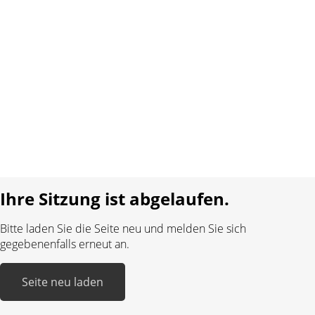
Über uns
Kontakt
AGB
Datenschutz
Impressum
Sprache:
DE
FR
Realisiert mit:
Ihre Sitzung ist abgelaufen.
Bitte laden Sie die Seite neu und melden Sie sich
gegebenenfalls erneut an.
Seite neu laden