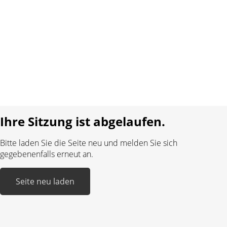
Kontakt
AGB
Datenschutz
Impressum
Sprache:
DE
FR
Realisiert mit:
Ihre Sitzung ist abgelaufen.
Bitte laden Sie die Seite neu und melden Sie sich
gegebenenfalls erneut an.
Seite neu laden