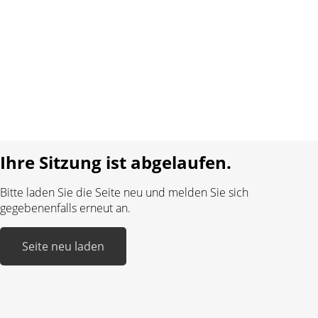
Kontakt
AGB
Datenschutz
Impressum
Sprache:
DE
FR
Realisiert mit:
Ihre Sitzung ist abgelaufen.
Bitte laden Sie die Seite neu und melden Sie sich
gegebenenfalls erneut an.
Seite neu laden