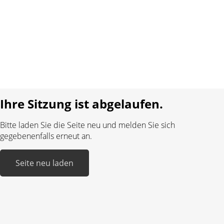
AGB
Datenschutz
Impressum
Sprache:
DE
FR
Realisiert mit:
Ihre Sitzung ist abgelaufen.
Bitte laden Sie die Seite neu und melden Sie sich
gegebenenfalls erneut an.
Seite neu laden