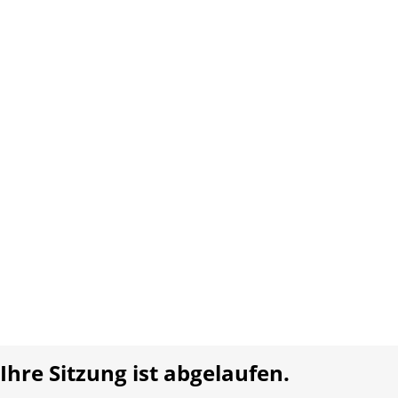
Website:
www.waldmeier.ch
Copyright 2026 Interplay AG. Alle Rechte vorbehalten.
Über uns
Kontakt
AGB
Datenschutz
Impressum
Sprache:
DE
FR
Realisiert mit:
Ihre Sitzung ist abgelaufen.