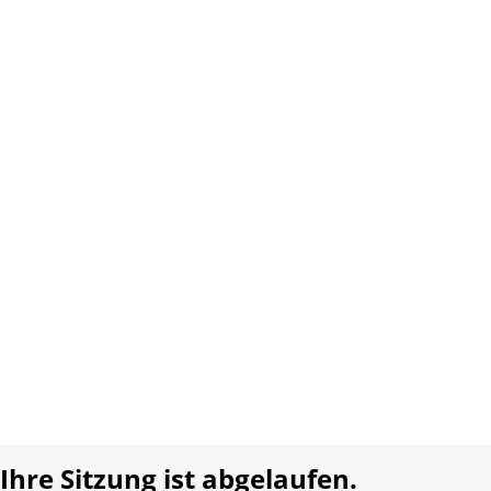
Website:
www.waldmeier.ch
Copyright 2026 Interplay AG. Alle Rechte vorbehalten.
Über uns
Kontakt
AGB
Datenschutz
Impressum
Sprache:
DE
FR
Realisiert mit:
Ihre Sitzung ist abgelaufen.